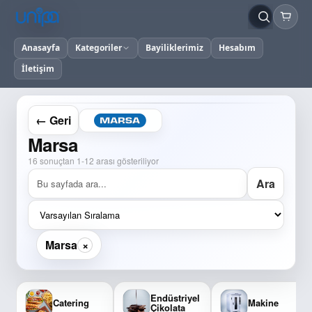
Anasayfa
Kategoriler
Bayiliklerimiz
Hesabım
İletişim
← Geri
Marsa
16 sonuçtan 1-12 arası gösteriliyor
Ara
×
Marsa
Endüstriyel
Catering
Makine
Çikolata