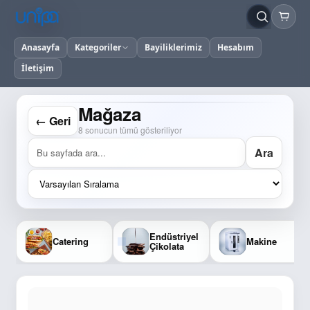
Anasayfa
Kategoriler
Bayiliklerimiz
Hesabım
İletişim
Mağaza
← Geri
8 sonucun tümü gösteriliyor
Ara
Endüstriyel
Catering
Makine
Çikolata