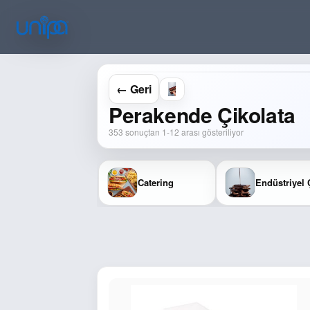
← Geri
Perakende Çikolata
353 sonuçtan 1-12 arası gösteriliyor
Catering
Endüstriyel 