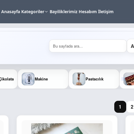
Anasayfa
Kategoriler
Bayiliklerimiz
Hesabım
İletişim
A
Çikolata
Makine
Pastacılık
1
2