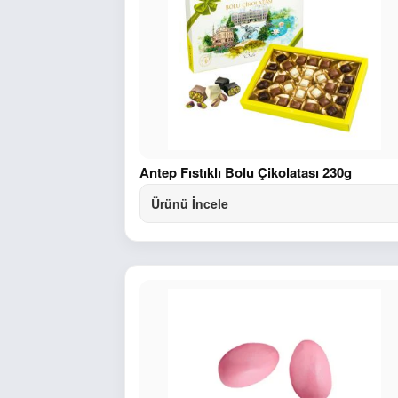
Antep Fıstıklı Bolu Çikolatası 230g
Ürünü İncele