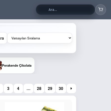
ra
Perakende Çikolata
3
4
…
28
29
30