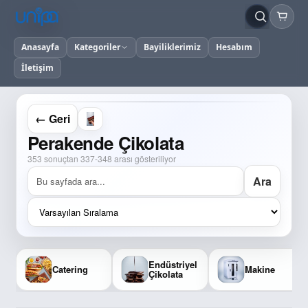
Anasayfa
Kategoriler
Bayiliklerimiz
Hesabım
İletişim
← Geri
Perakende Çikolata
353 sonuçtan 337-348 arası gösteriliyor
Ara
Endüstriyel
Catering
Makine
Çikolata