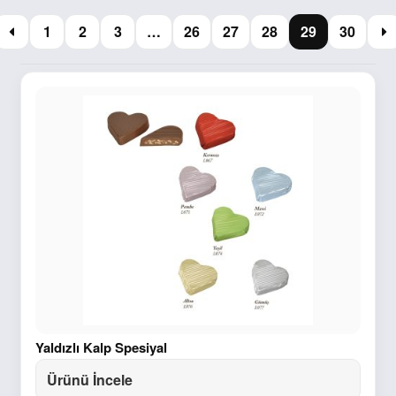
1
2
3
…
26
27
28
29
30
Yaldızlı Kalp Spesiyal
Ürünü İncele