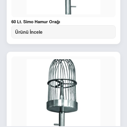
60 Lt. Simo Hamur Orağı
Ürünü İncele
Sepet