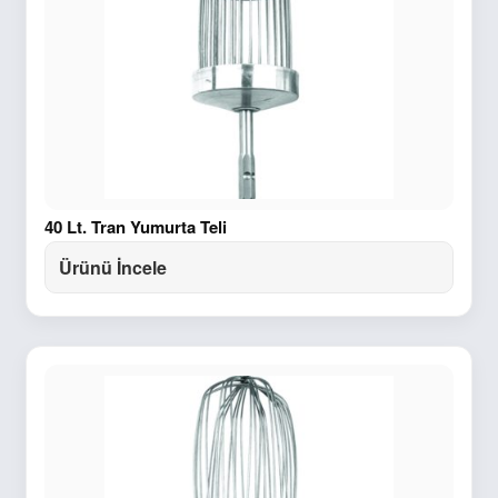
40 Lt. Tran Yumurta Teli
Ürünü İncele