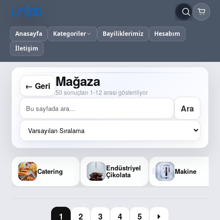
Anasayfa
Kategoriler
Bayiliklerimiz
Hesabım
İletişim
Mağaza
← Geri
50 sonuçtan 1-12 arası gösteriliyor
Ara
Endüstriyel
Catering
Makine
Çikolata
1
2
3
4
5