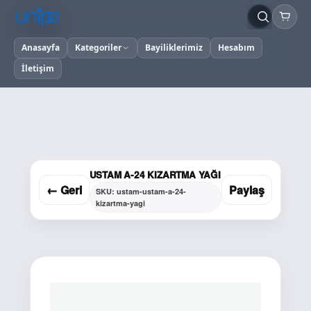
Anasayfa
Kategoriler
Bayiliklerimiz
Hesabım
İletişim
USTAM A-24 KIZARTMA YAĞI
← Geri
Paylaş
SKU: ustam-ustam-a-24-
kizartma-yagi