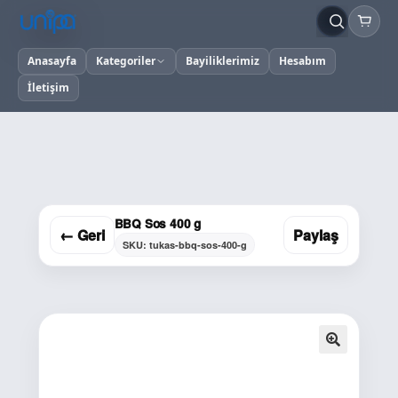
Anasayfa
Kategoriler
Bayiliklerimiz
Hesabım
İletişim
BBQ Sos 400 g
← Geri
Paylaş
SKU: tukas-bbq-sos-400-g
🔍