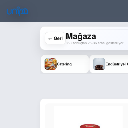
Mağaza
← Geri
853 sonuçtan 25-36 arası gösteriliyor
Catering
Endüstriyel 