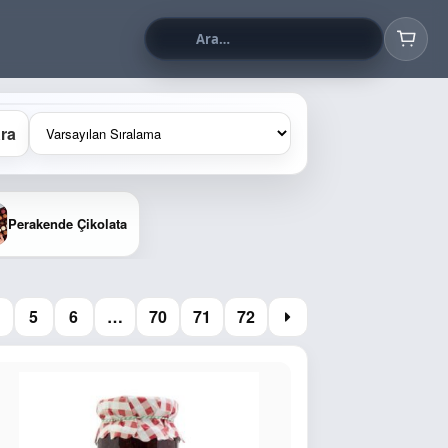
ra
Perakende Çikolata
5
6
…
70
71
72