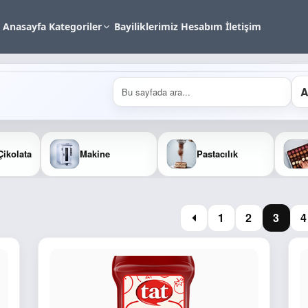
Anasayfa
Kategoriler
Bayiliklerimiz
Hesabım
İletişim
A
Çikolata
Makine
Pastacılık
1
2
3
4