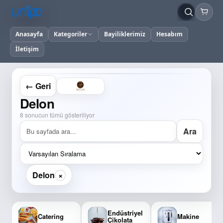
Anasayfa
Kategoriler
Bayiliklerimiz
Hesabım
İletişim
← Geri
Delon
8 sonucun tümü gösteriliyor
Ara
×
Delon
Endüstriyel
Catering
Makine
Çikolata