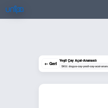
Yeşil Çay Açai-Ananaslı
← Geri
SKU: dogus-cay-yesil-cay-acai-anana