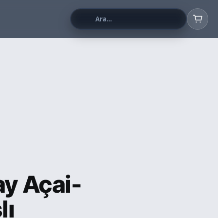
ay Açai-
lı