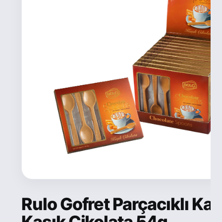
Rulo Gofret Parçacıklı Kar
Kaşık Çikolata 54g