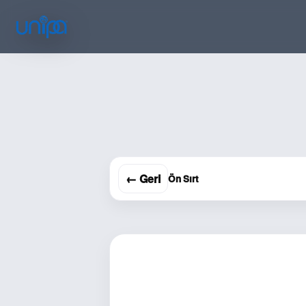
← Geri
Ön Sırt